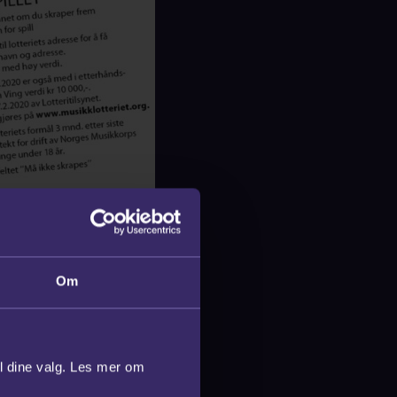
Om
il dine valg. Les mer om