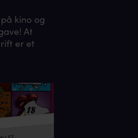
å på kino og
gave! At
ift er et