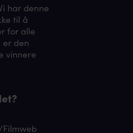
Vi har denne
ke til å
 for alle
g er den
e vinnere
det?
n/Filmweb