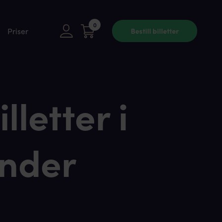
0
Priser
Bestill billetter
lletter i
ender