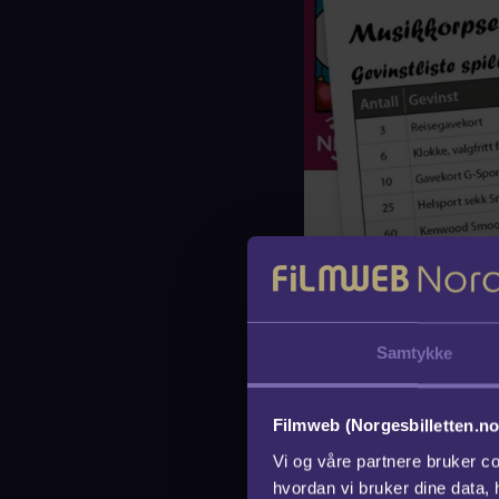
Samtykke
Wenche K. L
Filmweb (Norgesbilletten.no
Grafisk Desi
Vi og våre partnere bruker co
hvordan vi bruker dine data,