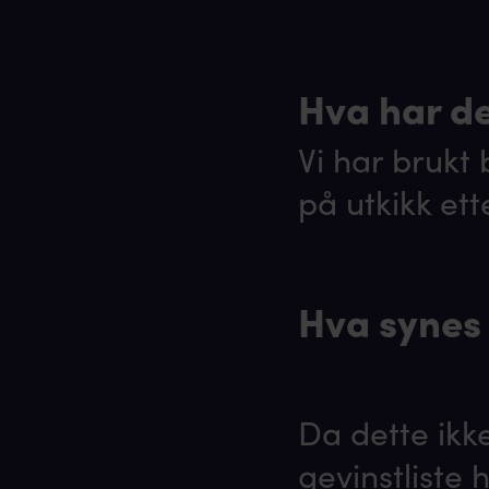
Hva har der
Vi har brukt b
på utkikk et
Hva synes
Da dette ik
gevinstliste 