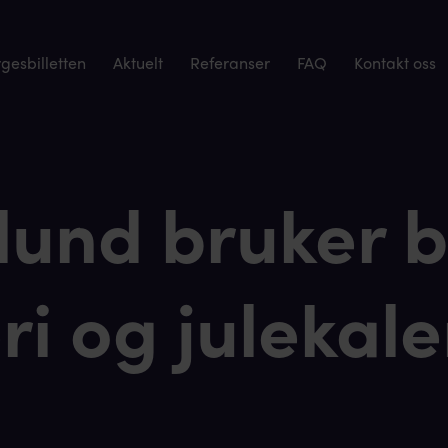
esbilletten
Aktuelt
Referanser
FAQ
Kontakt oss
und bruker bi
eri og julekal