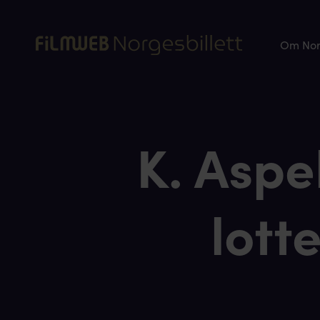
Om Norg
K. Aspel
lott