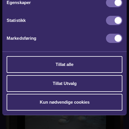
Egenskaper
y
k
k
Statistikk
e
v
Markedsføring
a
l
g
Tillat alle
Enkle, men smarte gaver i
ansettelsesforhold
Tillat Utvalg
Kun nødvendige cookies