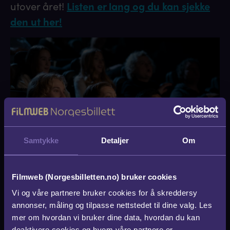
utover året!
Listen er lang og du kan sjekke
den ut her!
Samtykke
Detaljer
Om
Filmweb (Norgesbilletten.no) bruker cookies
5. Norgesbilletter
Vi og våre partnere bruker cookies for å skreddersy
annonser, måling og tilpasse nettstedet til dine valg. Les
Fungerer perfekt som julegaver og
mer om hvordan vi bruker dine data, hvordan du kan
deaktivere cookies og hvem våre partnere er.