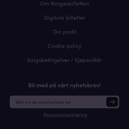
Om Norgesbilletten
Digitale billetter
Din profil
Cookie policy
Salgsbetingelser / Kjøpsvilkår
Bli med på vårt nyhetsbrev!
E
m
a
Personvernerklæring
i
l
*