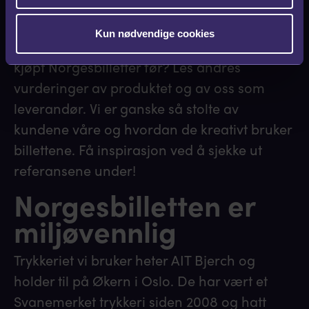
6. Vi har fornøyde kunder
Kun nødvendige cookies
Og det er kjempeviktig for oss! Har du ikke
kjøpt Norgesbilletter før? Les andres
vurderinger av produktet og av oss som
leverandør. Vi er ganske så stolte av
kundene våre og hvordan de kreativt bruker
billettene. Få inspirasjon ved å sjekke ut
referansene under!
Norgesbilletten er
miljøvennlig
Trykkeriet vi bruker heter AIT Bjerch og
holder til på Økern i Oslo. De har vært et
Svanemerket trykkeri siden 2008 og hatt