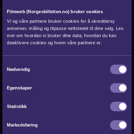
gyldig på samme måte som den trykte
Filmweb (Norgesbilletten.no) bruker cookies
Norgesbilletten, og kan brukes på alle
Vi og våre partnere bruker cookies for å skreddersy
forestillinger og kinoer over hele landet.
annonser, måling og tilpasse nettstedet til dine valg. Les
mer om hvordan vi bruker dine data, hvordan du kan
deaktivere cookies og hvem våre partnere er.
S
Nødvendig
a
m
t
Egenskaper
y
k
k
Statistikk
e
v
Markedsføring
a