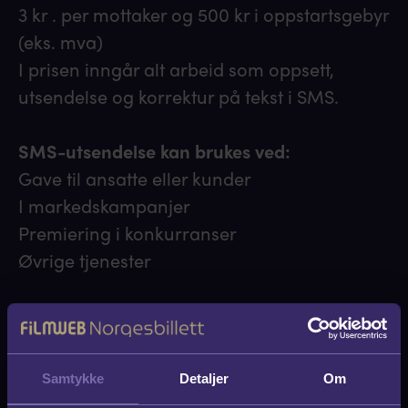
3 kr . per mottaker og 500 kr i oppstartsgebyr
(eks. mva)
I prisen inngår alt arbeid som oppsett,
utsendelse og korrektur på tekst i SMS.
SMS-utsendelse kan brukes ved:
Gave til ansatte eller kunder
I markedskampanjer
Premiering i konkurranser
Øvrige tjenester
Hvordan brukes digitale billetter?
Billettkoden mottakeren får på SMS brukes
for å booke kinobilletter på nett eller tas med
Samtykke
Detaljer
Om
til billettluken. Den digitale Norgesbilletten er