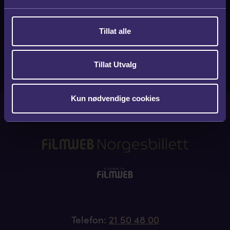
l
g
Tillat alle
Tillat Utvalg
Kun nødvendige cookies
Telefon:
21 50 48 00