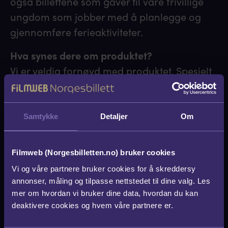
også billettene som gaver til våre frivillige
ungdom som jobber med å planlegge og
gjennomføre ferieaktiviteter.
Hva synes dere om produktet?
Vi er veldig fornøyd med produktet. Spesielt
når det gjelder bruken av produktet over
hele Norge. Mottagerne opplever det som
en fantastisk produkt.
Samtykke
Detaljer
Om
Hvordan opplever dere resultatet?
Vi ser en økning i påmelding på aktiviteter
Filmweb (Norgesbilletten.no) bruker cookies
når premieringen er kinobilletter. Det at våre
Vi og våre partnere bruker cookies for å skreddersy
annonser, måling og tilpasse nettstedet til dine valg. Les
frivillige ungdommer får en kinobillett som
mer om hvordan vi bruker dine data, hvordan du kan
en symbolsk gave for deres arbeid har ført
deaktivere cookies og hvem våre partnere er.
til at flere ungdommer ønsker å jobbe som