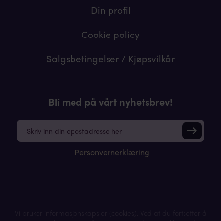
Din profil
Cookie policy
Salgsbetingelser / Kjøpsvilkår
Bli med på vårt nyhetsbrev!
E
m
a
Personvernerklæring
i
l
*
Vi bruker informasjonskapsler (cookies). Ved at du fortsetter å