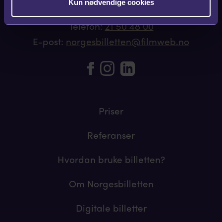
Kun nødvendige cookies
Telefon:
21 50 48 00
E-post:
norgesbilletten@filmweb.no
Priser
Referanser
Hvordan bruke billetten?
Om Norgesbilletten
Digitale billetter