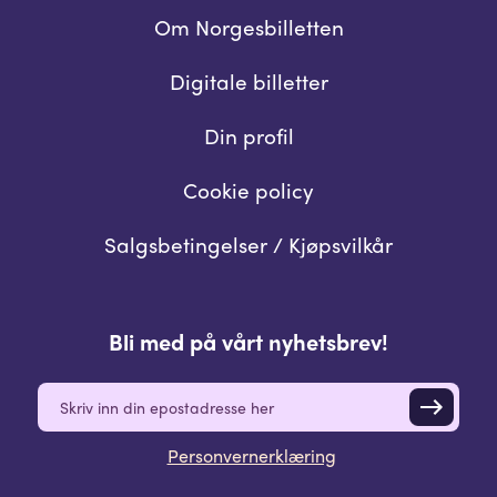
Om Norgesbilletten
Digitale billetter
Din profil
Cookie policy
Salgsbetingelser / Kjøpsvilkår
Bli med på vårt nyhetsbrev!
E
m
a
Personvernerklæring
i
l