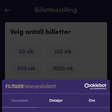
Billettbestilling
Velg antall billetter
50 stk
100 stk
500 stk
1000 stk
3000 stk
5000 stk
Samtykke
Detaljer
Om
Valgfritt antall (Minimum 30 stk):