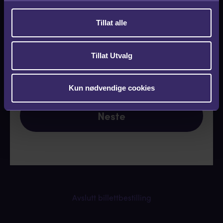
g
Skriv inn rabattkode:
Tillat alle
Valider
Tillat Utvalg
Kun nødvendige cookies
Neste
Avslutt billettbestilling