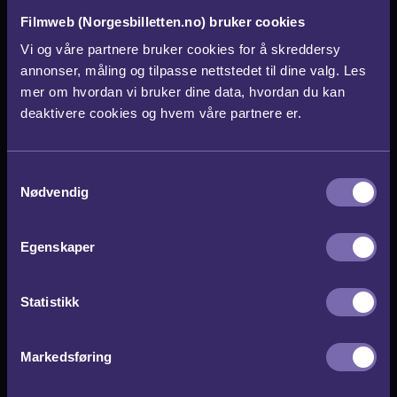
Filmweb (Norgesbilletten.no) bruker cookies
Vi og våre partnere bruker cookies for å skreddersy
annonser, måling og tilpasse nettstedet til dine valg. Les
mer om hvordan vi bruker dine data, hvordan du kan
For færre enn 30 billetter anbefaler vi
deaktivere cookies og hvem våre partnere er.
Kinogavekort.no
S
Nødvendig
a
m
Stk pris
146,00
kr
t
Egenskaper
Antall Billetter
100
y
Totalt
14.600,00
kr
k
k
Statistikk
e
v
Kupongkode "siemens" eksisterer ikke!
Markedsføring
a
l