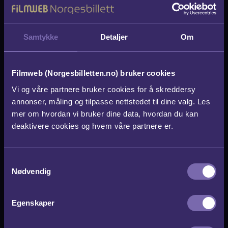
basert på kjøp av 5000 Norgesbilletter eller
flere.
Samtykke
Detaljer
Om
Priser billettmapper / Logo / SMS:
Filmweb (Norgesbilletten.no) bruker cookies
Billettmapper
: 5,- per stk.
Vi og våre partnere bruker cookies for å skreddersy
annonser, måling og tilpasse nettstedet til dine valg. Les
Logo/design av egen billett
:
mer om hvordan vi bruker dine data, hvordan du kan
Oppstartsgebyr: 600,- pluss 3,- per billett.
deaktivere cookies og hvem våre partnere er.
SMS utsendelse
: Oppstartsgebyr: 600,-
S
pluss 4,- per mottaker.
Nødvendig
a
m
t
Egenskaper
y
Betalingsvilkår: 15 dager netto ved faktura
k