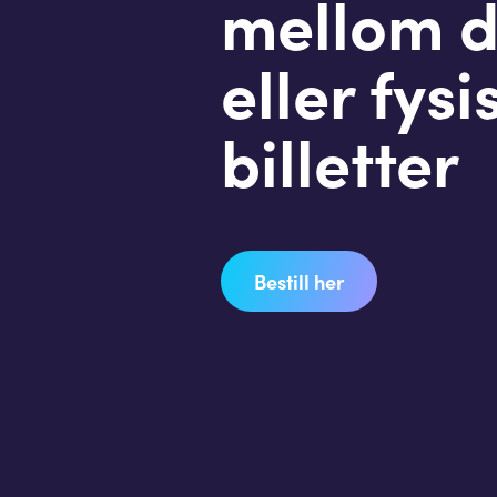
mellom d
eller fysi
billetter
Bestill her