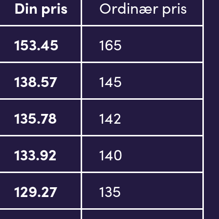
Din pris
Ordinær pris
153.45
165
138.57
145
135.78
142
133.92
140
129.27
135