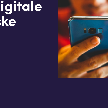
igitale
ske