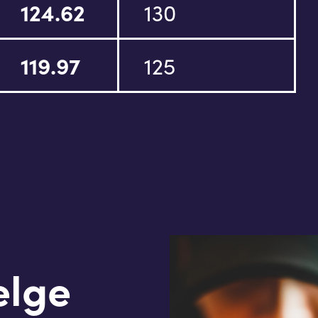
124.62
130
119.97
125
elge