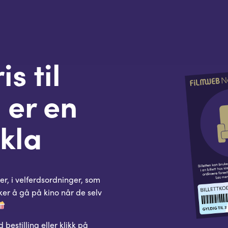
s til
 er en
kla
er, i velferdsordninger, som
iker å gå på kino når de selv
 bestilling eller klikk på