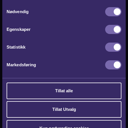
S
Nødvendig
a
m
t
Egenskaper
y
k
k
Statistikk
e
v
Markedsføring
a
l
g
Tillat alle
Tillat Utvalg