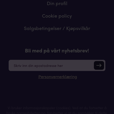
Din profil
Cookie policy
Salgsbetingelser / Kjøpsvilkår
Bli med på vårt nyhetsbrev!
E
m
a
Personvernerklæring
i
l
*
Vi bruker informasjonskapsler (cookies). Ved at du fortsetter å
bruke norgesbilletten.no, forutsetter vi at du samtykker til dette.