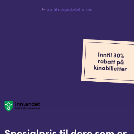
Gå til norgesbilletten.no
Inntil 30%
rabatt på
kinobilletter
Spesialpris til dere som er