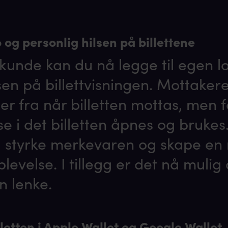
 og personlig hilsen på billettene
kunde kan du nå legge til egen l
lsen på billettvisningen. Mottake
 fra når billetten mottas, men 
e i det billetten åpnes og brukes.
 å styrke merkevaren og skape en
levelse. I tillegg er det nå mulig 
en lenke.
letten i Apple Wallet og Google Wallet