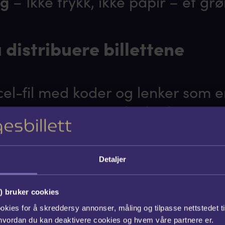
ig
– Ikke trykk, ikke papir – et gr
u distribuere billettene
cel-fil med koder og lenker som e
sendes videre. Hver lenke åpner e
g billettside med koden.
Detaljer
billettene direkte til mottakerne 
) bruker cookies
okies for å skreddersy annonser, måling og tilpasse nettstedet t
n tilpasses med bedriftens nav
 hvordan du kan deaktivere cookies og hvem våre partnere er.