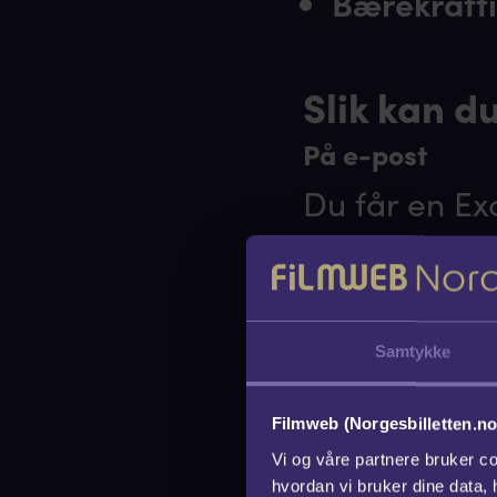
Bærekraft
Slik kan d
På e-post
Du får en Ex
deles eller 
brukervennli
Samtykke
Via SMS
Vi kan sende 
Filmweb (Norgesbilletten.no
Vi og våre partnere bruker co
Meldingen ka
hvordan vi bruker dine data,