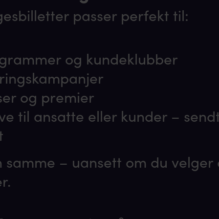
esbilletter passer perfekt til:
ogrammer og kundeklubber
ringskampanjer
er og premier
e til ansatte eller kunder – sen
t
n samme – uansett om du velger di
r.