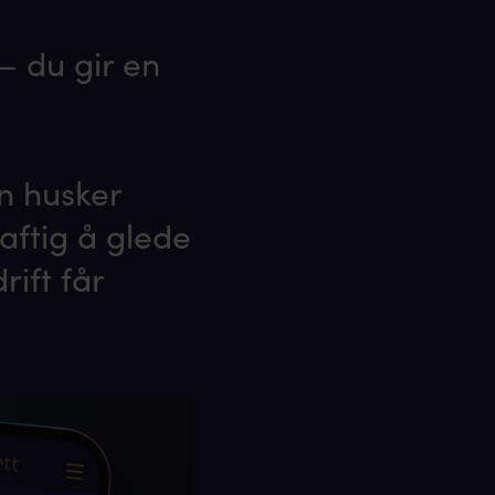
– du gir en
n husker
aftig å glede
ift får