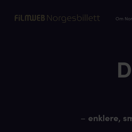
Om Norg
D
–
enklere, s