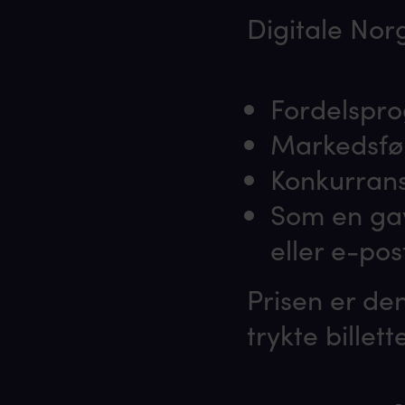
Digitale Norg
Fordelspr
Markedsfø
Konkurrans
Som en gav
eller e-pos
Prisen er de
trykte billette