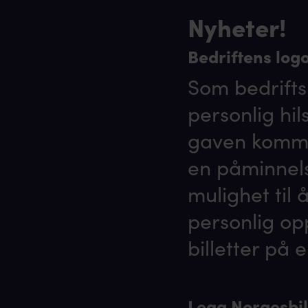
Nyheter!
Bedriftens logo
Som bedrifts
personlig hi
gaven kommer
en påminnels
mulighet til
personlig opp
billetter på 
Legg Norgesbil