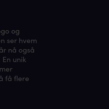
ogo og
ren ser hvem
får nå også
 En unik
 mer
å få flere