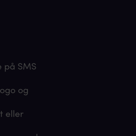
te på SMS
logo og
 eller