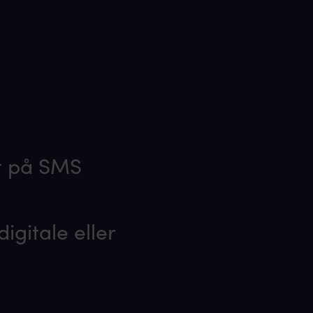
dt på SMS
gitale eller