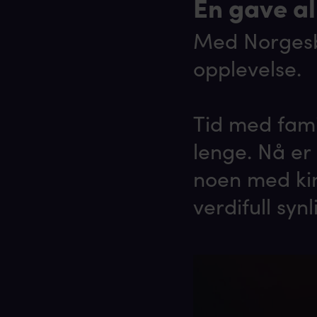
En gave al
Med Norgesbi
opplevelse.
Tid med fami
lenge. Nå er
noen med kin
verdifull synl