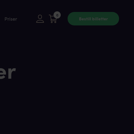
0
Priser
Bestill billetter
er