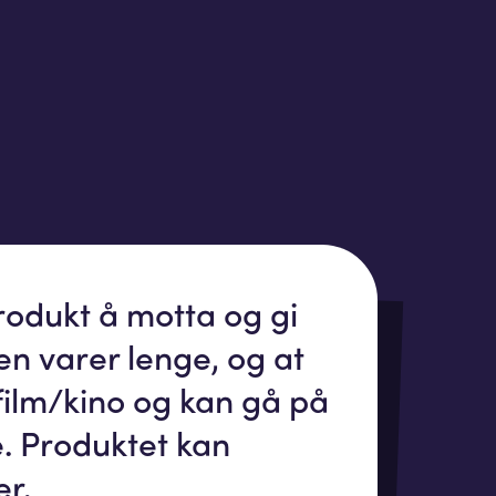
produkt å motta og gi
tten varer lenge, og at
 film/kino og kan gå på
e. Produktet kan
er.