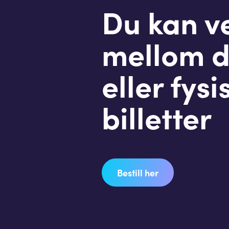
Du kan v
mellom d
eller fysi
billetter
Bestill her