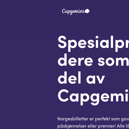
Spesialpri
dere som
del av
Capgemi
Norgesbilletter er perfekt som gav
påskjønnelser eller premier! Alle l