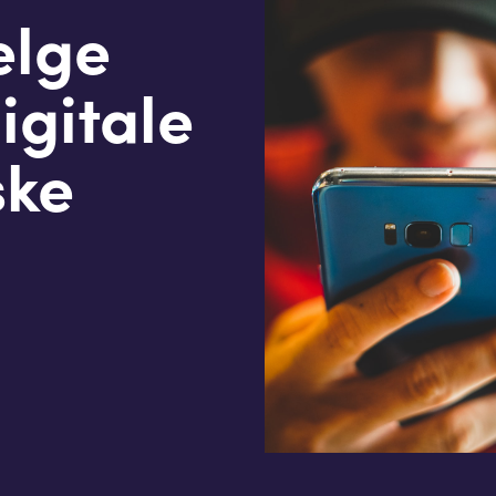
elge
igitale
ske