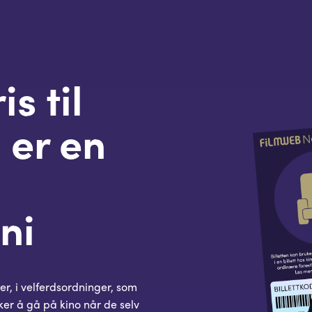
s til
 er en
ni
er, i velferdsordninger, som
iker å gå på kino når de selv