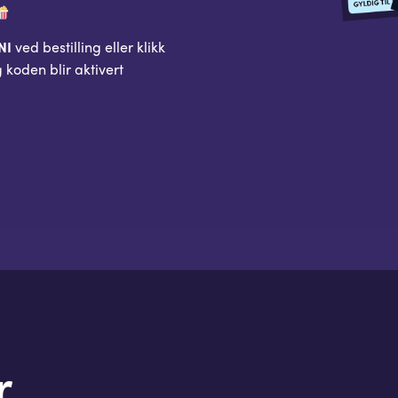
NI
ved bestilling eller klikk
g koden blir aktivert
r