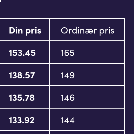
Din pris
Ordinær pris
153.45
165
138.57
149
135.78
146
133.92
144