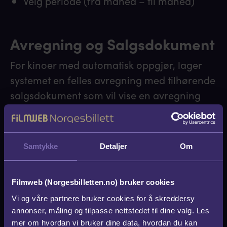
Velg periode (fra måned – til måned)
Avregning og Salgsdokument
For kinoer med automatisk oppgjør, lager
systemet en felles avregning med tilhørende
salgsdokument som vil vise en avregning
per kino. Flere kinoer kan være koblet til
samme selger/betalingsmottaker (vanligvis
en kinokjede). Disse kinoene blir da
Samtykke
Detaljer
Om
inkludert i samme avregning. Kino-ID for
alle kinoer som skal utbetales samlet må
Filmweb (Norgesbilletten.no) bruker cookies
angis i avtaledokumentet. Hver avregning
Vi og våre partnere bruker cookies for å skreddersy
får et unikt avregningsnummer.
annonser, måling og tilpasse nettstedet til dine valg. Les
mer om hvordan vi bruker dine data, hvordan du kan