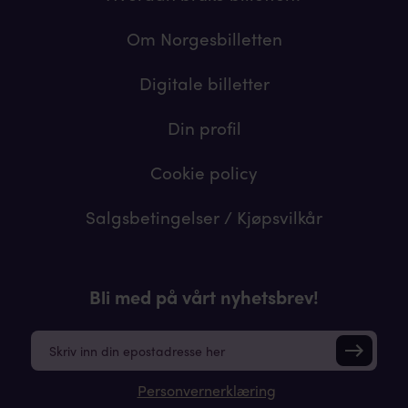
Om Norgesbilletten
Digitale billetter
Din profil
Cookie policy
Salgsbetingelser / Kjøpsvilkår
Bli med på vårt nyhetsbrev!
E
m
a
Personvernerklæring
i